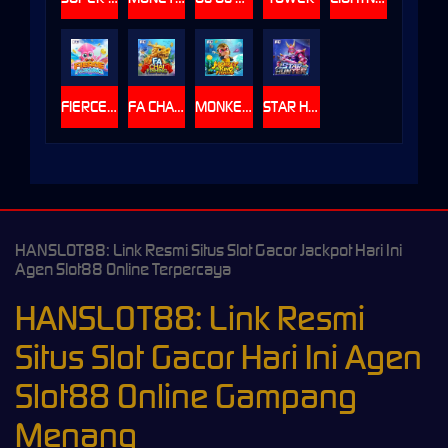
FIERCE FISHING
FA CHAI FISHING
MONKEY KING FISHING
STAR HUNTER
HANSLOT88: Link Resmi Situs Slot Gacor Jackpot Hari Ini
Agen Slot88 Online Terpercaya
HANSLOT88: Link Resmi
Situs Slot Gacor Hari Ini Agen
Slot88 Online Gampang
Menang