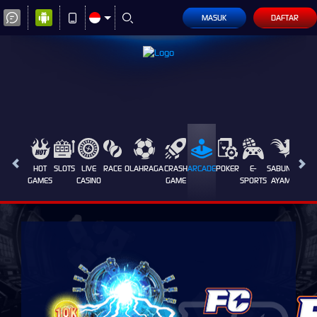
MASUK
DAFTAR
HOT
SLOTS
LIVE
RACE
OLAHRAGA
CRASH
ARCADE
POKER
E-
SABUNG
PROM
GAMES
CASINO
GAME
SPORTS
AYAM