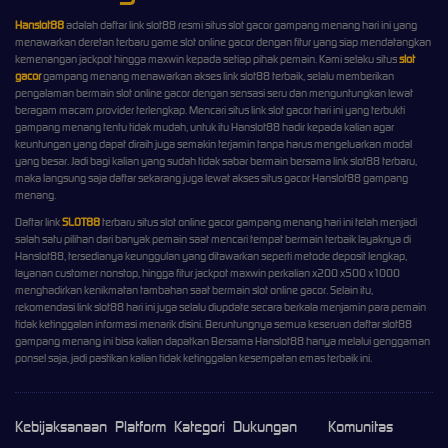
Hanslot88
adalah daftar link slot88 resmi situs slot gacor gampang menang hari ini yang
menawarkan deretan terbaru game slot online gacor dengan fitur yang siap mendatangkan
kemenangan jackpot hingga maxwin kepada setiap pihak pemain. Kami selaku situs
slot
gacor
gampang menang menawarkan akses link slot88 terbaik, selalu memberikan
pengalaman bermain slot online gacor dengan sensasi seru dan menguntungkan lewat
beragam macam provider terlengkap. Mencari situs link slot gacor hari ini yang terbukti
gampang menang tentu tidak mudah, untuk itu Hanslot88 hadir kepada kalian agar
keuntungan yang dapat diraih juga semakin terjamin tanpa harus mengeluarkan modal
yang besar. Jadi bagi kalian yang sudah tidak sabar bermain bersama link slot88 terbaru,
maka langsung saja daftar sekarang juga lewat akses situs gacor Hanslot88 gampang
menang.
Daftar link
SLOT88
terbaru situs slot online gacor gampang menang hari ini telah menjadi
salah satu pilihan dari banyak pemain saat mencari tempat bermain terbaik layaknya di
Hanslot88, tersedianya keunggulan yang ditawarkan seperti metode deposit lengkap,
layanan customer nonstop, hingga fitur jackpot maxwin perkalian x200 x500 x1000
menghadirkan kenikmatan tambahan saat bermain slot online gacor. Selain itu,
rekomendasi link slot88 hari ini juga selalu diupdate secara berkala menjamin para pemain
tidak ketinggalan informasi menarik disini. Beruntungnya semua keseruan daftar slot88
gampang menang ini bisa kalian dapatkan Bersama Hanslot88 hanya melalui genggaman
ponsel saja, jadi pastikan kalian tidak ketinggalan kesempatan emas terbaik ini.
Kebijaksanaan
Platform
Kategori
Dukungan
Komunitas