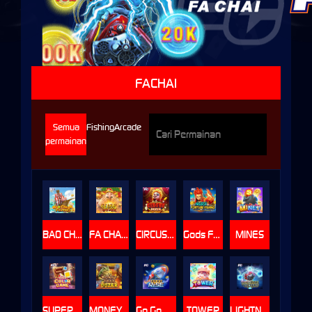
FACHAI
Semua
Fishing
Arcade
permainan
BAO CHUAN FISHING
FA CHAI DOZER
CIRCUS DOZER
Gods Fortune Fishing
MINES
SUPER COLOR GAME
MONEY TREE DOZER
Go Go Rise
TOWER
LIGHTNING BOMB