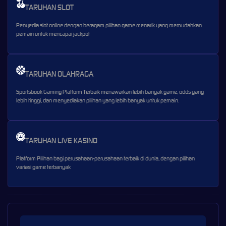
TARUHAN SLOT
Penyedia slot online dengan beragam pilihan game menarik yang memudahkan
pemain untuk mencapai jackpot
TARUHAN OLAHRAGA
Sportsbook Gaming Platform Terbaik menawarkan lebih banyak game, odds yang
lebih tinggi, dan menyediakan pilihan yang lebih banyak untuk pemain.
TARUHAN LIVE KASINO
Platform Pilihan bagi perusahaan-perusahaan terbaik di dunia, dengan pilihan
variasi game terbanyak