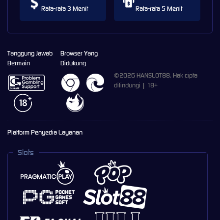
Rata-rata 3 Menit
Rata-rata 5 Menit
Tanggung Jawab
Browser Yang
Bermain
Didukung
©2026 HANSLOT88. Hak cipta
dilindungi | 18+
Platform Penyedia Layanan
Slots