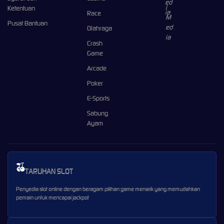
Ketentuan
Race
Pusat Bantuan
Olahraga
Crash
Game
Arcade
Poker
E-Sports
Sabung
Ayam
TARUHAN SLOT
Penyedia slot online dengan beragam pilihan game menarik yang memudahkan
pemain untuk mencapai jackpot