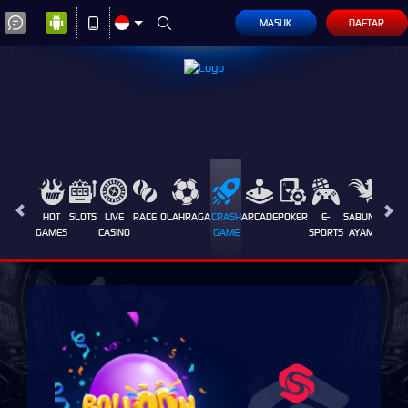
MASUK
DAFTAR
HOT
SLOTS
LIVE
RACE
OLAHRAGA
CRASH
ARCADE
POKER
E-
SABUNG
PROM
GAMES
CASINO
GAME
SPORTS
AYAM