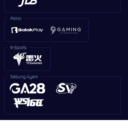
Poker
E-Sports
Sabung Ayam