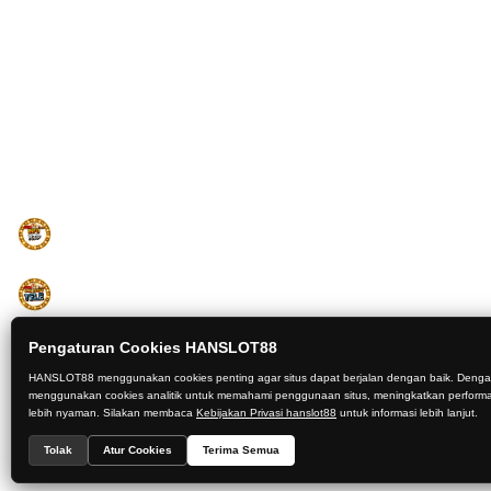
Pengaturan Cookies HANSLOT88
HANSLOT88 menggunakan cookies penting agar situs dapat berjalan dengan baik. Dengan
menggunakan cookies analitik untuk memahami penggunaan situs, meningkatkan perform
lebih nyaman. Silakan membaca
Kebijakan Privasi hanslot88
untuk informasi lebih lanjut.
Tolak
Atur Cookies
Terima Semua