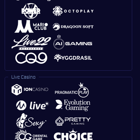
Live Casino