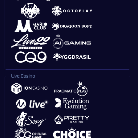
Live Casino