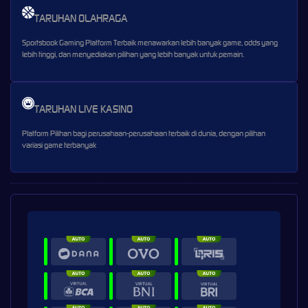
TARUHAN OLAHRAGA
Sportsbook Gaming Platform Terbaik menawarkan lebih banyak game, odds yang
lebih tinggi, dan menyediakan pilihan yang lebih banyak untuk pemain.
TARUHAN LIVE KASINO
Platform Pilihan bagi perusahaan-perusahaan terbaik di dunia, dengan pilihan
variasi game terbanyak