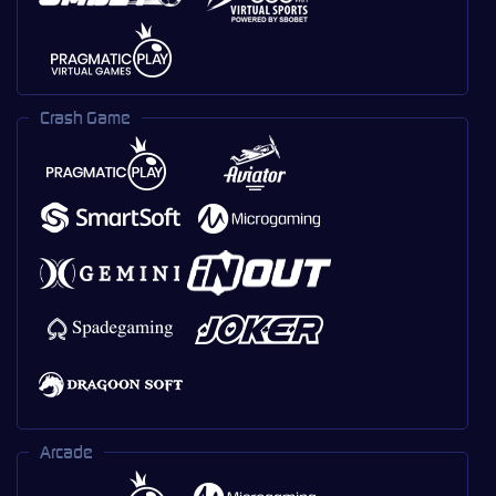
Crash Game
Arcade