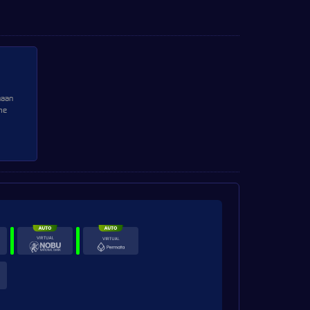
haan
ame