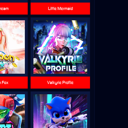
Dream
Little Mermaid
 Fox
Valkyrie Profile