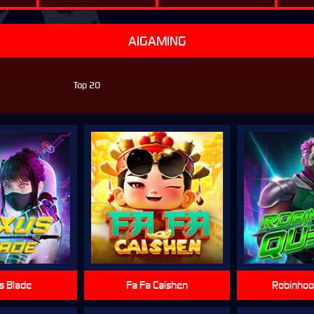
AIGAMING
Top 20
s Blade
Fa Fa Caishen
Robinhoo