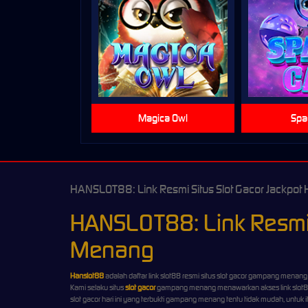
Magica Owl
Spa
HANSLOT88: Link Resmi Situs Slot Gacor Jackpot H
HANSLOT88: Link Resmi S
Menang
Hanslot88
adalah daftar link slot88 resmi situs slot gacor gampang mena
Kami selaku situs
slot gacor
gampang menang menawarkan akses link slot88 t
slot gacor hari ini yang terbukti gampang menang tentu tidak mudah, untuk