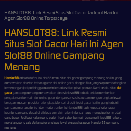
HANSLOT88: Link Resmi Situs Slot Gacor Jackpot Hari Ini
Agen Slot88 Online Terpercaya
HANSLOT88: Link Resmi
Situs Slot Gacor Hari Ini Agen
Slot88 Online Gampang
Menang
Hanslot88
adalah daftar link slot88 resmi situs slot gacor gampang menang hari ini yang
menawarkan deretan terbaru game slot online gacor dengan fitur yang siap mendatangkan
kemenangan jackpot hingga maxwin kepada setiap pihak pemain. Kami selaku situs
slot
gacor
gampang menang menawarkan akses link slot88 terbaik, selalu memberikan
pengalaman bermain slot online gacor dengan sensasi seru dan menguntungkan lewat
beragam macam provider terlengkap. Mencari situs link slot gacor hari ini yang terbukti
gampang menang tentu tidak mudah, untuk itu Hanslot88 hadir kepada kalian agar
keuntungan yang dapat diraih juga semakin terjamin tanpa harus mengeluarkan modal
yang besar. Jadi bagi kalian yang sudah tidak sabar bermain bersama link slot88 terbaru,
maka langsung saja daftar sekarang juga lewat akses situs gacor Hanslot88 gampang
menang.