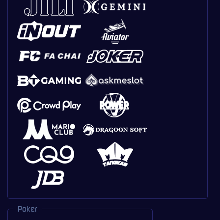
Poker