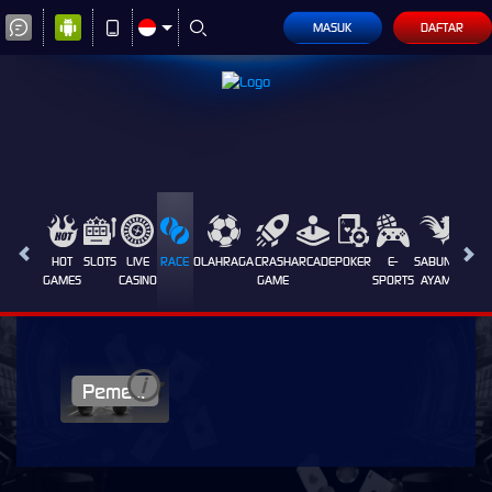
MASUK
DAFTAR
HOT
SLOTS
LIVE
RACE
OLAHRAGA
CRASH
ARCADE
POKER
E-
SABUNG
PROM
GAMES
CASINO
GAME
SPORTS
AYAM
i