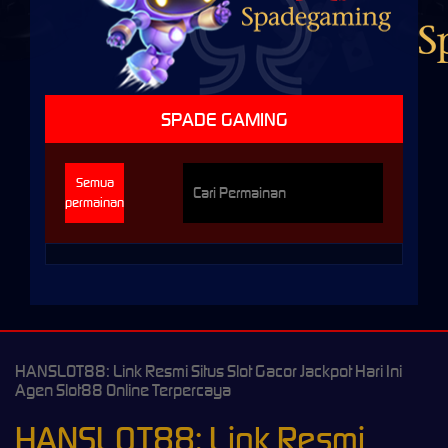
SPADE GAMING
Semua
permainan
HANSLOT88: Link Resmi Situs Slot Gacor Jackpot Hari Ini
Agen Slot88 Online Terpercaya
HANSLOT88: Link Resmi