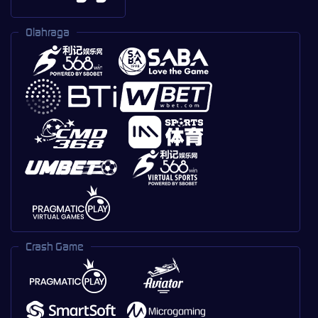
Olahraga
Crash Game