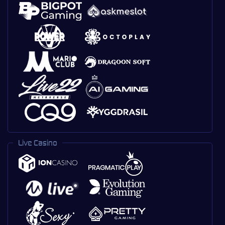
Live Casino