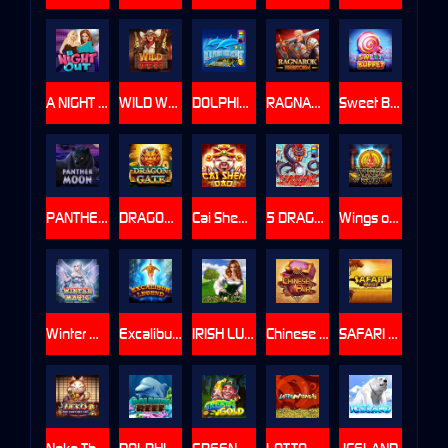
A NIGHT OUT
WILD WEST
DOLPHIN TREASURE
RAGNAROK FIRE STORM
Sweet Buffet
PANTHER MOON
DRAGON GATE
Cai Shen Do
5 DRAGONS
Wings of God
Winter Magic
Excalibur Legend
IRISH LUCK
Chinese Fair
SAFARI HEAT