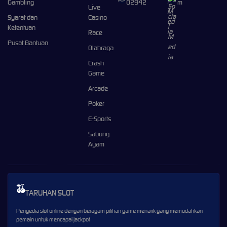
Gambling
02942
m
Live
Syarat dan
Casino
Ketentuan
Race
Pusat Bantuan
Olahraga
Crash
Game
Arcade
Poker
E-Sports
Sabung
Ayam
TARUHAN SLOT
Penyedia slot online dengan beragam pilihan game menarik yang memudahkan
pemain untuk mencapai jackpot