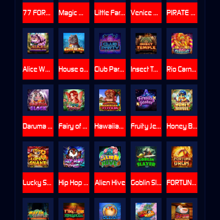
77 FORTUNE
Magic Wheel
Little Farm
Venice Mask
PIRATE LEGEND
Alice Wonderland
House of Dog
Club Party
Insect Temple
Rio Carnival
Daruma Block
Fairy of Riches
Hawaiian Totem
Fruity Jester
Honey Bee Bee
Lucky Snake
Hip Hop Penguin
Alien Hive
Goblin Slayer
FORTUNE DRUM