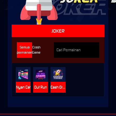
JOKER
Semua
Crash
permainan
Game
Nyan Cat
Out Run
Cash Or Crash