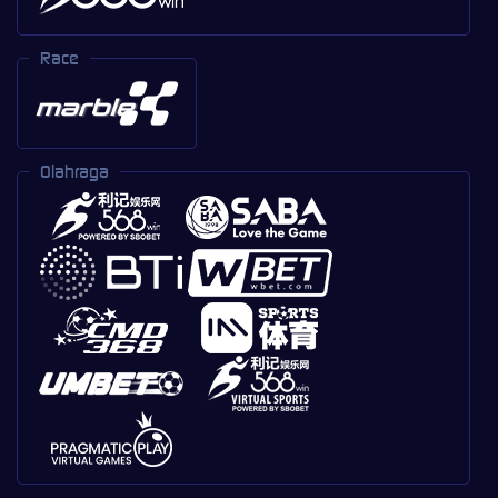
Race
Olahraga