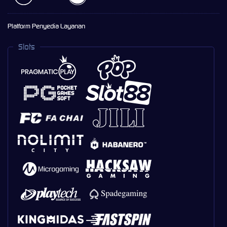
Platform Penyedia Layanan
Slots