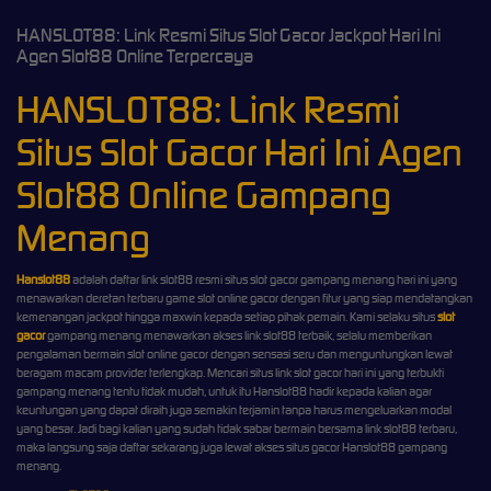
HANSLOT88: Link Resmi Situs Slot Gacor Jackpot Hari Ini
Agen Slot88 Online Terpercaya
HANSLOT88: Link Resmi
Situs Slot Gacor Hari Ini Agen
Slot88 Online Gampang
Menang
Hanslot88
adalah daftar link slot88 resmi situs slot gacor gampang menang hari ini yang
menawarkan deretan terbaru game slot online gacor dengan fitur yang siap mendatangkan
kemenangan jackpot hingga maxwin kepada setiap pihak pemain. Kami selaku situs
slot
gacor
gampang menang menawarkan akses link slot88 terbaik, selalu memberikan
pengalaman bermain slot online gacor dengan sensasi seru dan menguntungkan lewat
beragam macam provider terlengkap. Mencari situs link slot gacor hari ini yang terbukti
gampang menang tentu tidak mudah, untuk itu Hanslot88 hadir kepada kalian agar
keuntungan yang dapat diraih juga semakin terjamin tanpa harus mengeluarkan modal
yang besar. Jadi bagi kalian yang sudah tidak sabar bermain bersama link slot88 terbaru,
maka langsung saja daftar sekarang juga lewat akses situs gacor Hanslot88 gampang
menang.